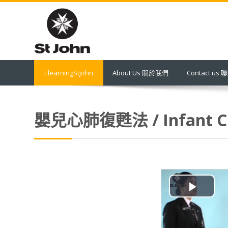
跳
到
主
要
內
容
ElearningStjohn
About Us 關於我們
Contact us
嬰兒心肺復甦法 / Infant C
播
放