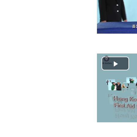
视
频
播
放
视
频