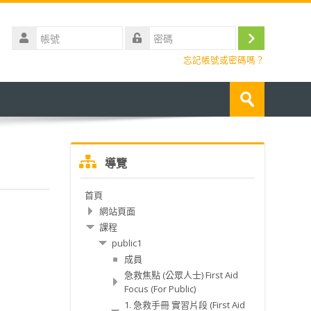
帳
號
登
密
忘記帳號或密碼嗎？
碼
入
搜
尋
送
課
出
程
跳
導覽
過
導
首頁
覽
網站頁面
課程
public1
成員
急救焦點 (公眾人士) First Aid
Focus (For Public)
1. 急救手冊 實習片段 (First Aid