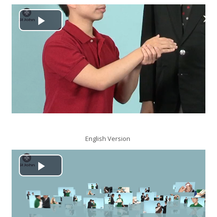
搜
尋
送
播
課
出
程
放
视
频
English Version
播
放