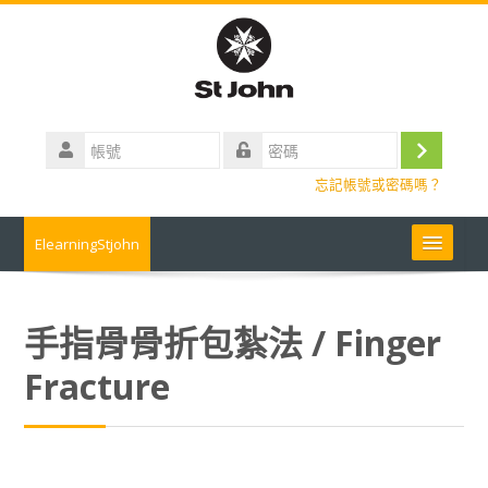
跳
到
主
要
內
帳
容
號
登
密
忘記帳號或密碼嗎？
碼
入
ElearningStjohn
About Us 關於我們
手指骨骨折包紮法 / Finger
Contact us 聯絡我們
Fracture
Contact us
常見問題