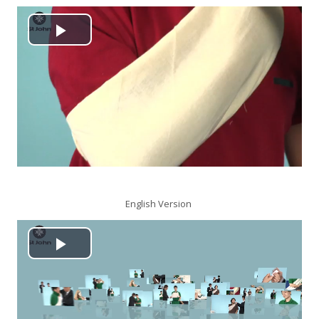
搜
尋
送
播
課
出
程
放
视
频
English Version
播
放