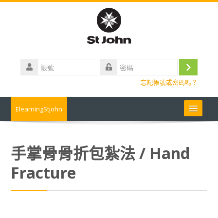
跳
到
主
要
內
帳
容
號
登
密
忘記帳號或密碼嗎？
碼
入
ElearningStjohn
About Us 關於我們
手掌骨骨折包紮法 / Hand
Contact us 聯絡我們
Fracture
Contact us
常見問題