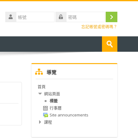
帳
號
登
密
忘記帳號或密碼嗎？
碼
入
搜
尋
送
課
出
程
跳
導覽
過
導
首頁
覽
網站頁面
標籤
行事曆
Site announcements
課程