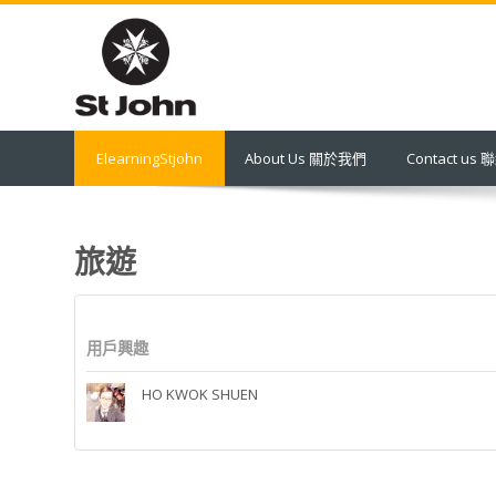
跳
到
主
要
內
容
ElearningStjohn
About Us 關於我們
Contact us
旅遊
用戶興趣
HO KWOK SHUEN