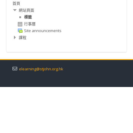
首頁
覽
正體中文 ‎(zh_tw)‎
網站頁面
標籤
搜
行事曆
尋
送
Site announcements
課
出
課程
程
elearning@stjohn.org.hk