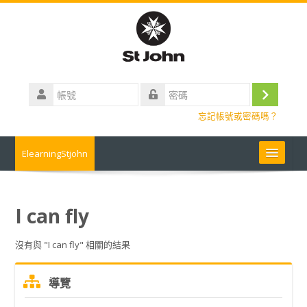
跳
到
主
要
內
帳
容
號
登
密
忘記帳號或密碼嗎？
碼
入
ElearningStjohn
About Us 關於我們
I can fly
Contact us 聯絡我們
沒有與 "I can fly" 相關的結果
Contact us
跳
導覽
過
常見問題
導