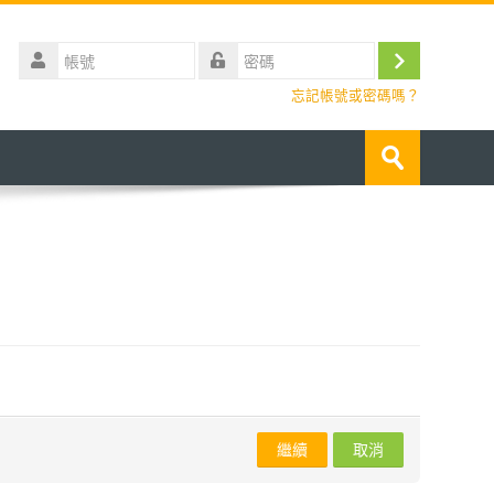
帳
號
登
密
忘記帳號或密碼嗎？
碼
入
搜
尋
送
課
出
程
繼續
取消