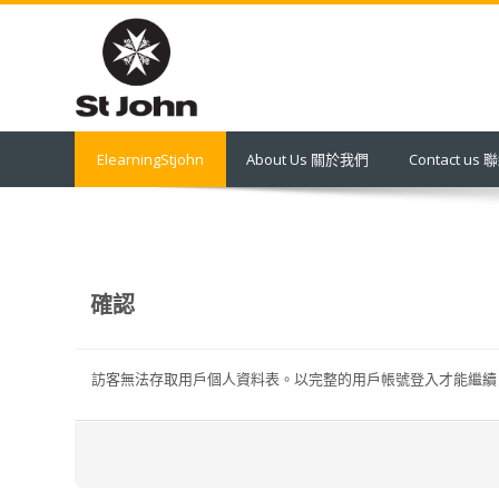
跳
到
主
要
內
容
ElearningStjohn
About Us 關於我們
Contact us
確認
訪客無法存取用戶個人資料表。以完整的用戶帳號登入才能繼續