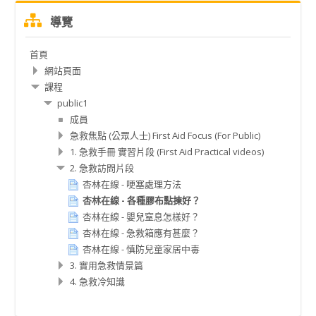
跳
導覽
過
導
首頁
覽
網站頁面
課程
public1
成員
急救焦點 (公眾人士) First Aid Focus (For Public)
1. 急救手冊 實習片段 (First Aid Practical videos)
2. 急救訪問片段
杏林在線 - 哽塞處理方法
杏林在線 - 各種膠布點揀好？
杏林在線 - 嬰兒窒息怎樣好？
杏林在線 - 急救箱應有甚麼？
杏林在線 - 慎防兒童家居中毒
3. 實用急救情景篇
4. 急救冷知識