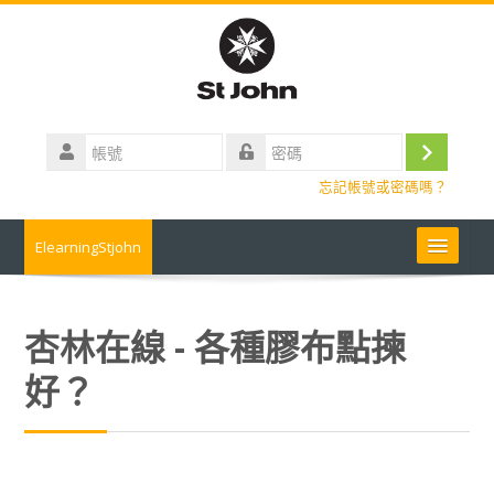
跳
到
主
要
內
帳
容
號
登
密
忘記帳號或密碼嗎？
碼
入
ElearningStjohn
About Us 關於我們
杏林在線 - 各種膠布點揀
Contact us 聯絡我們
好？
Contact us
常見問題