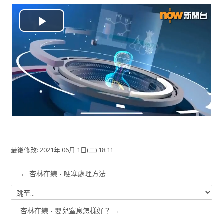
搜
尋
送
播
課
出
程
放
视
频
最後修改: 2021年 06月 1日(二) 18:11
← 杏林在線 - 哽塞處理方法
跳
至...
杏林在線 - 嬰兒窒息怎樣好？ →