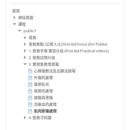
導
首頁
覽
網站頁面
課程
public1
成員
急救焦點 (公眾人士) First Aid Focus (For Public)
1. 急救手冊 實習片段 (First Aid Practical videos)
2. 急救訪問片段
3. 實用急救情景篇
心肺復甦法及去顫法劇場
外傷的處理
復原臥式
昏厥的處理
燒傷與燙傷
流鼻血的處理
肌肉瘀傷處理
4. 急救冷知識