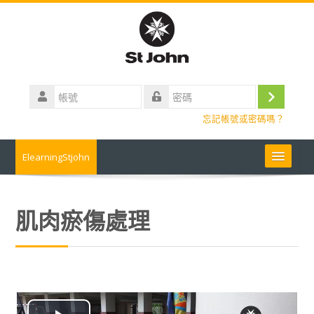
跳
到
主
要
內
帳
容
號
登
密
忘記帳號或密碼嗎？
碼
入
ElearningStjohn
About Us 關於我們
肌肉瘀傷處理
Contact us 聯絡我們
Contact us
常見問題