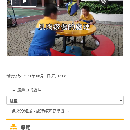
播
搜
尋
送
課
放
出
程
视
频
最後修改: 2021年 06月 3日(四) 12:08
← 流鼻血的處理
跳
至...
急救冷知識 - 處理哽塞要學識 →
跳
導覽
過