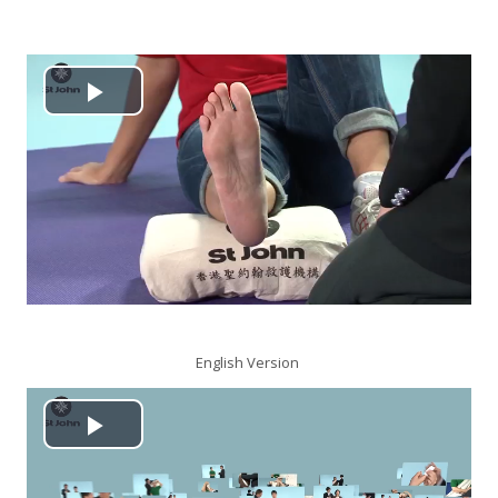
搜
尋
送
課
出
程
播
放
视
频
English Version
播