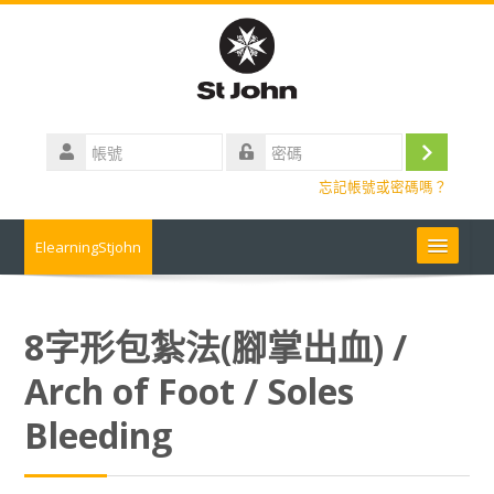
跳
到
主
要
內
帳
容
號
登
密
忘記帳號或密碼嗎？
碼
入
ElearningStjohn
About Us 關於我們
8字形包紮法(腳掌出血) /
Contact us 聯絡我們
Arch of Foot / Soles
Contact us
Bleeding
常見問題