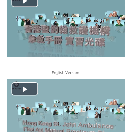
播
搜
尋
送
課
放
出
程
视
频
English Version
播
放
视