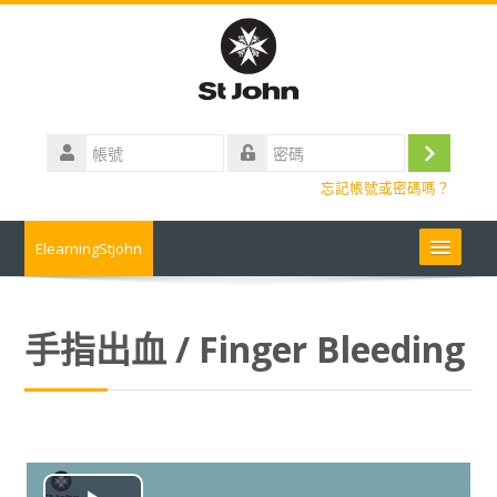
跳
到
主
要
內
帳
容
號
登
密
忘記帳號或密碼嗎？
碼
入
ElearningStjohn
About Us 關於我們
手指出血 / Finger Bleeding
Contact us 聯絡我們
Contact us
常見問題