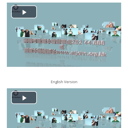
搜
尋
送
播
課
出
程
放
视
频
English Version
播
放