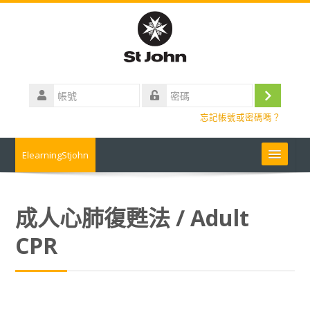
跳
到
主
要
內
帳
容
號
登
密
忘記帳號或密碼嗎？
碼
入
ElearningStjohn
About Us 關於我們
成人心肺復甦法 / Adult
Contact us 聯絡我們
CPR
Contact us
常見問題