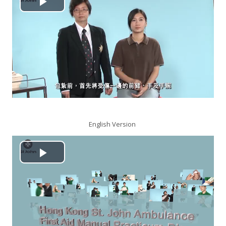
播
搜
尋
送
課
放
出
程
视
频
English Version
播
放
视