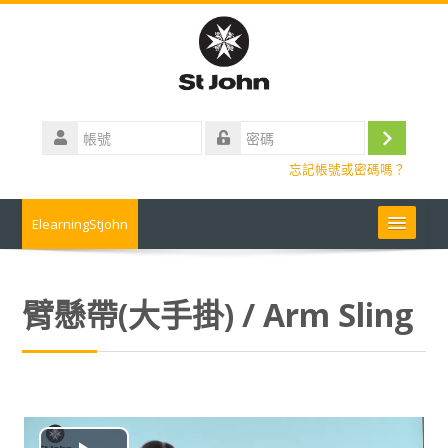
跳
到
主
要
內
帳
容
號
登
密
忘記帳號或密碼嗎？
碼
入
ElearningStjohn
About Us 關於我們
臂懸帶(大手掛) / Arm Sling
Contact us 聯絡我們
Contact us
常見問題