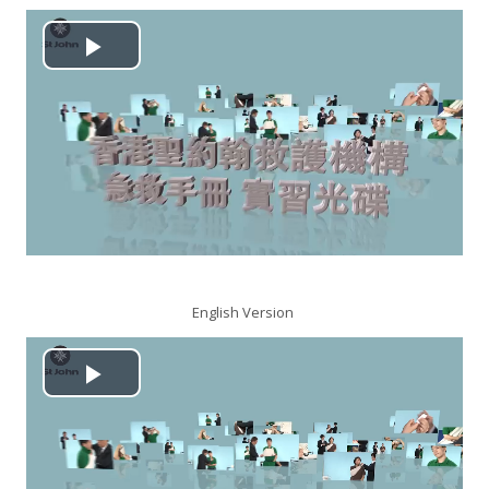
搜
尋
送
播
課
出
程
放
视
频
English Version
播
放