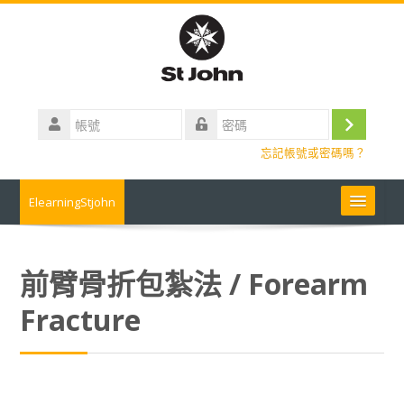
跳
到
主
要
內
帳
容
號
登
密
忘記帳號或密碼嗎？
碼
入
ElearningStjohn
About Us 關於我們
前臂骨折包紮法 / Forearm
Contact us 聯絡我們
Fracture
Contact us
常見問題