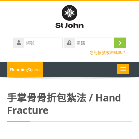
跳
到
主
要
內
帳
容
號
登
密
忘記帳號或密碼嗎？
碼
入
ElearningStjohn
About Us 關於我們
手掌骨骨折包紮法 / Hand
Contact us 聯絡我們
Fracture
Contact us
常見問題