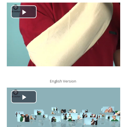
搜
尋
送
播
課
出
程
放
视
频
English Version
播
放