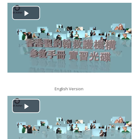
搜
尋
送
播
課
出
程
放
视
频
English Version
播
放