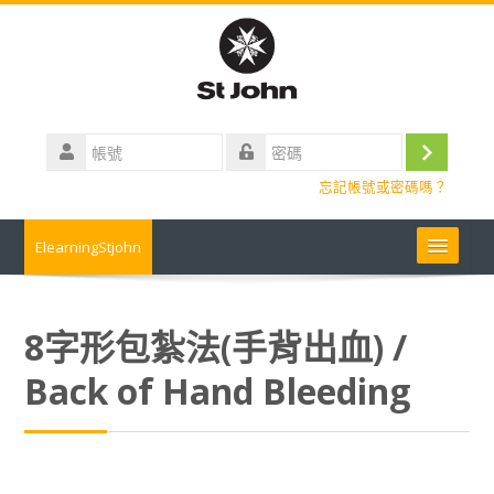
跳
到
主
要
內
帳
容
號
登
密
忘記帳號或密碼嗎？
碼
入
ElearningStjohn
About Us 關於我們
8字形包紮法(手背出血) /
Contact us 聯絡我們
Back of Hand Bleeding
Contact us
常見問題